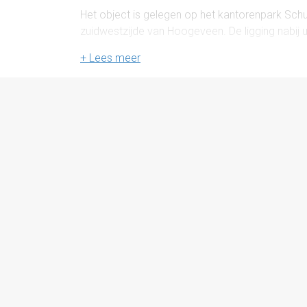
Het object is gelegen op het kantorenpark Schu
zuidwestzijde van Hoogeveen. De ligging nabij 
bereikbaarheid, zowel per auto als openbaar ve
bedrijven en dienstverleners gevestigd.
Bij het kantoor worden 10 eigen parkeerplaat
Opleveringsniveau
De ruimte zal leeg en ontruimd in de huidige s
- vloerbedekking
- systeemplafond met verlichting
- pantry
- toilet(groep)
- lift
- kabelgoten
- cv met radiatoren
- mechanische ventilatie
- brandmeldinstallatie