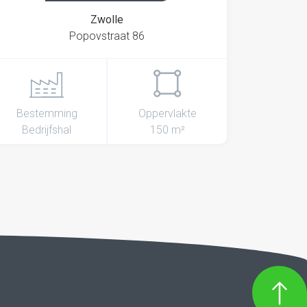
Zwolle
Popovstraat 86
Bestemming
Oppervlakte
Bedrijfshal
150 m²