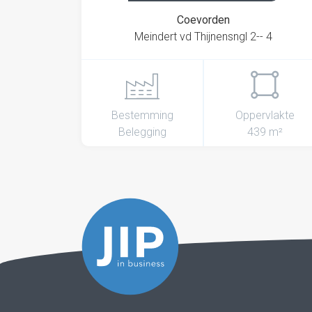
Coevorden
Meindert vd Thijnensngl 2-- 4
Bestemming
Oppervlakte
Belegging
439 m²