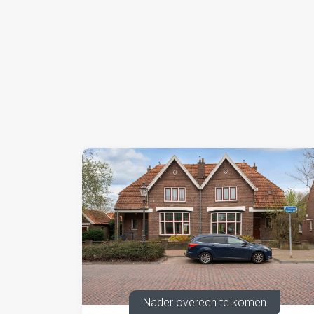
Huurbetaling
Per maand bij vooruitbetaling.
Huurprijsindexering
Jaarlijks, voor het eerst 1 jaar na huuringang, 
Huishoudens (2025=100), gepubliceerd door het
Bankgarantie/waarborgsom
Huurder dient voorafgaand aan sleuteloverdrac
waarborgsom te storten ter grootte van 3 maa
Huurovereenkomst
Op basis van het standaard ROZ-model (Raad 
algemene bepalingen (versie 2025).
Nader overeen te komen