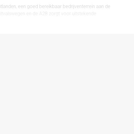
tlanden, een goed bereikbaar bedrijventerrein aan de
uitvalswegen en de A28 zorgt voor uitstekende
rvoer. In de directe omgeving zijn diverse andere
sen toegewezen.
taat worden opgeleverd, met de volgende voorzieningen: