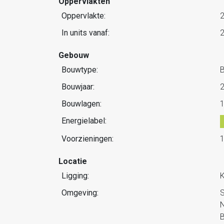
Oppervlakten
Oppervlakte:
In units vanaf:
Gebouw
Bouwtype:
Bouwjaar:
Bouwlagen:
Energielabel:
Voorzieningen:
1
Locatie
Ligging:
K
Omgeving:
S
N
B