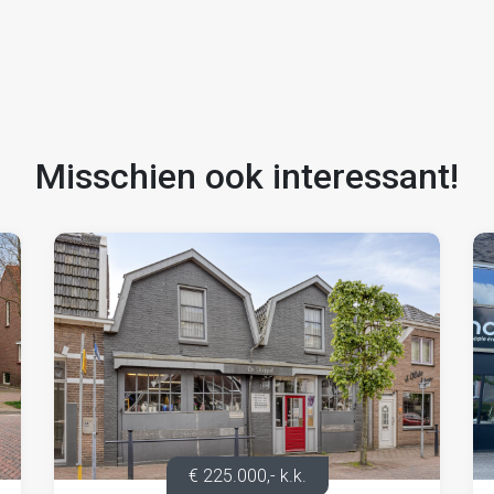
op basis van de consumentenprijsindex (CPI) reeks Alle
 Centraal Bureau voor de Statistiek (CBS).
Misschien ook interessant!
ht een bankgarantie af te geven danwel een
nden huur te vermeerderen met servicekosten en BTW.
voor Onroerende Zaken) met de daarbij behorende
€ 225.000,- k.k.