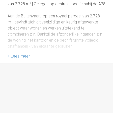
van 2.728 m² | Gelegen op centrale locatie nabij de A28
Aan de Buitenvaart, op een royaal perceel van 2.728
m², bevindt zich dit veelzijdige en keurig afgewerkte
object waar wonen en werken uitstekend te
combineren zijn. Dankzij de afzonderlijke ingangen zijn
de woning, het kantoor en de bedrijfsruimte volledig
onafhankelijk van elkaar te gebruiken.
Indeling
- bedrijfshal ca. 420 m²
- kantoorruimte ca. 140 m²
- woonruimte ca. 180 m²
Bedrijfsruimte
De bedrijfsruimte beschikt over een royale hal met
twee grote overheaddeuren, krachtstroom,
wateraansluiting en lichtstraten die zorgen voor veel
natuurlijk daglicht. De hal heeft een hoogte van circa 6