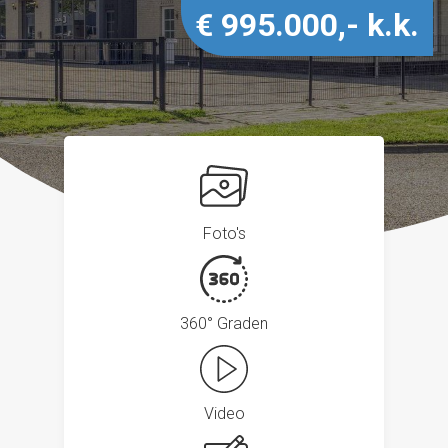
€ 995.000,- k.k.
Foto's
360° Graden
Video