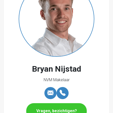
- buitenvaart kenmerkt zich als een kwalitatief zeer
hoogwaardig bedrijventerrein. Eigenaren van een
perceel zijn
verplicht lid van PMBV en betalen hiervoor contributie
naar rato van perceelgrootte. De vereniging zorgt
onder meer
voor collectieve beveiliging, bewegwijzering en
gladheidsbestrijding. Contributie varieert en bedraagt
€175,- excl. BTW per jaar.
Bryan Nijstad
NVM Makelaar
Vragen, bezichtigen?