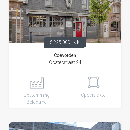
€ 225.000,- k.k.
Coevorden
Oosterstraat 24
Bestemming
Oppervlakte
Belegging
-