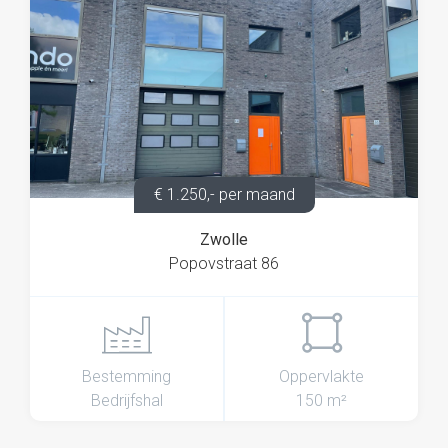
€ 1.250,- per maand
Zwolle
Popovstraat 86
Bestemming
Oppervlakte
Bedrijfshal
150 m²