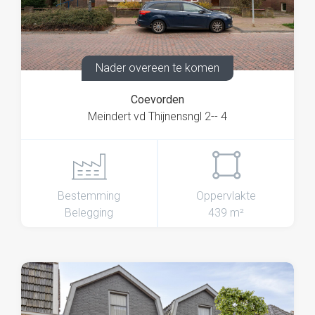
Nader overeen te komen
Coevorden
Meindert vd Thijnensngl 2-- 4
Bestemming
Oppervlakte
Belegging
439 m²