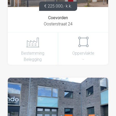
€ 225.000,- k.k.
Coevorden
Oosterstraat 24
Bestemming
Oppervlakte
Belegging
-