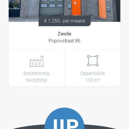
€ 1.250,- per maand
Zwolle
Popovstraat 86
Bestemming
Oppervlakte
Bedrijfshal
150 m²