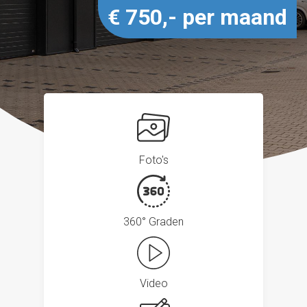
€ 750,- per maand
Foto's
360° Graden
Video