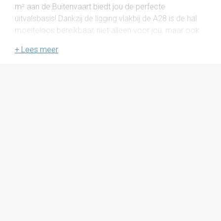
m² aan de Buitenvaart biedt jou de perfecte
uitvalsbasis! Dankzij de ligging vlakbij de A28 is de hal
moeiteloos bereikbaar, niet alleen voor jou, maar ook
voor je klanten en leveranciers. Of je nu op zoek bent
naar extra opslag, een werkplaats of een ruimte om
klanten te ontvangen. Doordat het object nieuw is
kunnen we nog meedenken aan jouw wensen!
Opleveringsniveau
De ruimte zal casco worden opgeleverd, met de
volgende voorzieningen:
- overheaddeur
- loopdeur
- dakdoorvoer
- betonnen verdiepingsvloer
-verdiepingstrap met houten traphek
Extra opties zoals bijvoorbeeld toilet en keuken zijn
bespreekbaar.