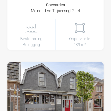
Coevorden
Meindert vd Thijnensngl 2-- 4
Bestemming
Oppervlakte
Belegging
439 m²