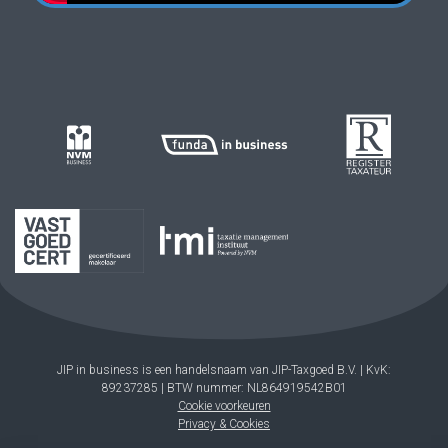
JIP in business is een handelsnaam van JIP-Taxgoed B.V. | KvK:
89237285 | BTW nummer: NL864919542B01
Cookie voorkeuren
Privacy & Cookies