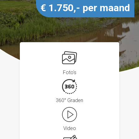
€ 1.750,- per maand
Foto's
360° Graden
Video