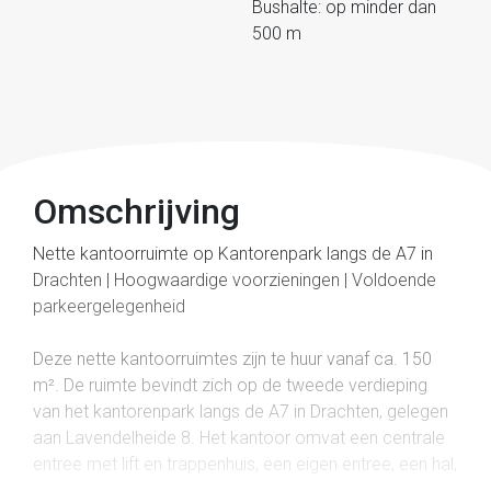
Bushalte: op minder dan
500 m
Omschrijving
Nette kantoorruimte op Kantorenpark langs de A7 in
Drachten | Hoogwaardige voorzieningen | Voldoende
parkeergelegenheid
Deze nette kantoorruimtes zijn te huur vanaf ca. 150
m². De ruimte bevindt zich op de tweede verdieping
van het kantorenpark langs de A7 in Drachten, gelegen
aan Lavendelheide 8. Het kantoor omvat een centrale
entree met lift en trappenhuis, een eigen entree, een hal,
toilet, pantry.