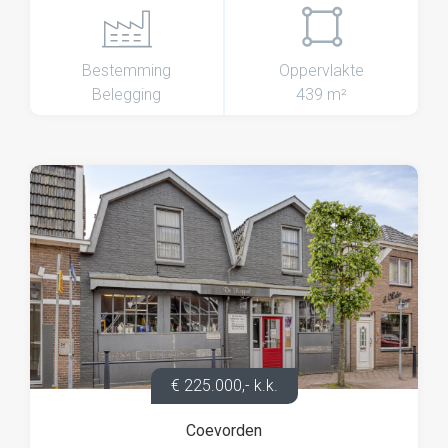
Bestemming
Oppervlakte
Belegging
439 m²
€ 225.000,- k.k.
Coevorden