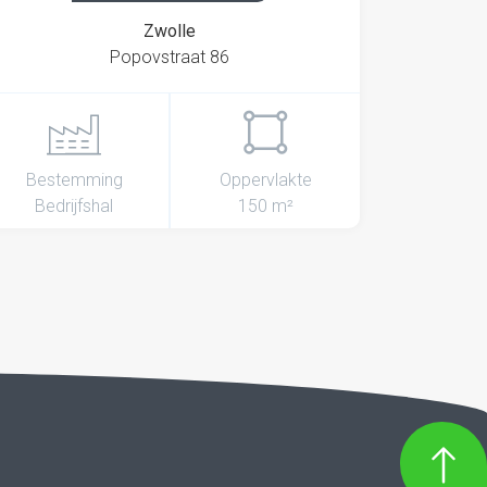
Zwolle
Popovstraat 86
Bestemming
Oppervlakte
Bedrijfshal
150 m²