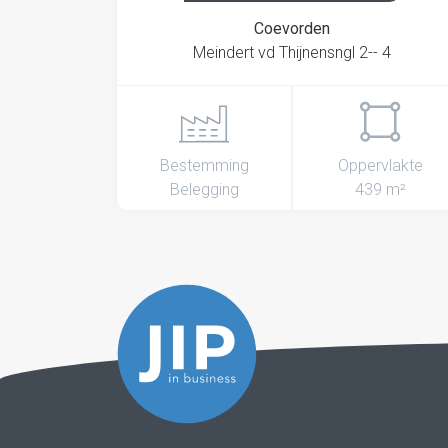
Coevorden
Meindert vd Thijnensngl 2-- 4
Bestemming
Oppervlakte
Belegging
439 m²