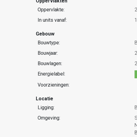
Oppervlakten
Oppervlakte:
In units vanaf:
Gebouw
Bouwtype:
Bouwjaar:
Bouwlagen:
Energielabel:
Voorzieningen:
Locatie
Ligging:
B
Omgeving:
S
N
B