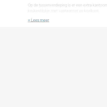
Op de tussenverdieping is er een extra kantoor
keukenblokje met vaatwasser en koelkast.
Voorzieningen:
- Intercomsysteem
- Luchtbehandelingssysteem
- Zonwering
- Vloerverwarming
- Kabelgoten
- Glasvezelkabel aanwezig
- Parkeergelegenheid
- Nette PVC vloer
- Airco
Opleveringsniveau
De ruimte zal leeg en ontruimd, in de huidige s
Servicekosten