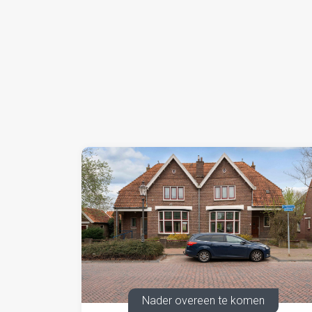
Bankgarantie/waarborgsom
Huurder dient voorafgaand aan sleuteloverdrac
waarborgsom te storten ter grootte van 3 maa
Huurovereenkomst
Op basis van het standaard ROZ-model (Raad 
algemene bepalingen (meest recente versie).
Nader overeen te komen