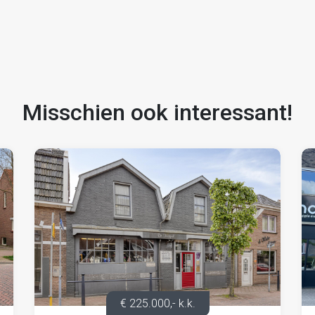
ht een bankgarantie af te geven danwel een
nden huur te vermeerderen met servicekosten en BTW.
Misschien ook interessant!
voor Onroerende Zaken) met de daarbij behorende
€ 225.000,- k.k.