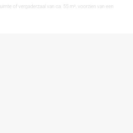
ruimte of vergaderzaal van ca. 55 m², voorzien van een
taat worden opgeleverd.