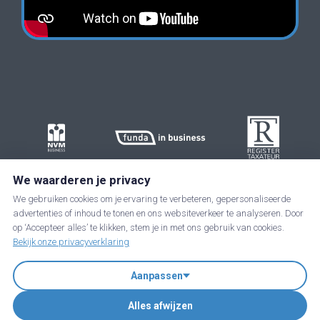
We waarderen je privacy
We gebruiken cookies om je ervaring te verbeteren, gepersonaliseerde
advertenties of inhoud te tonen en ons websiteverkeer te analyseren. Door
op ‘Accepteer alles’ te klikken, stem je in met ons gebruik van cookies.
Bekijk onze privacyverklaring
Aanpassen
JIP in business is een handelsnaam van JIP-Taxgoed B.V. | KvK:
Alles afwijzen
89237285 | BTW nummer: NL864919542B01