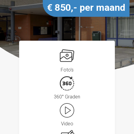
€ 850,- per maand
Foto's
360° Graden
Video