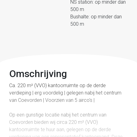
NS station: op minder dan
500 m
Bushalte: op minder dan
500 m
Omschrijving
Ca. 220 m² (VVO) kantoorruimte op de derde
verdieping | erg voordelig | gelegen nabij het centrum
van Coevorden | Voorzien van 5 airco's |
Op een gunstige locatie nabij het centrum van
Coevorden bieden wij circa 220 m² (VVO)
kantoorruimte te huur aan, gelegen op de derde
verdieping van een representatief kantoorpand. Deze