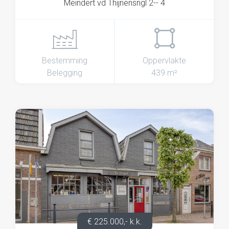
Meindert vd Thijnensngl 2-- 4
Bestemming
Oppervlakte
Belegging
439 m²
€ 225.000,- k.k.