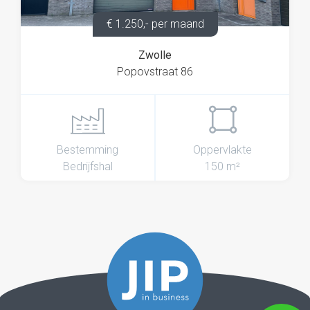
€ 1.250,- per maand
Zwolle
Popovstraat 86
Bestemming
Oppervlakte
Bedrijfshal
150 m²