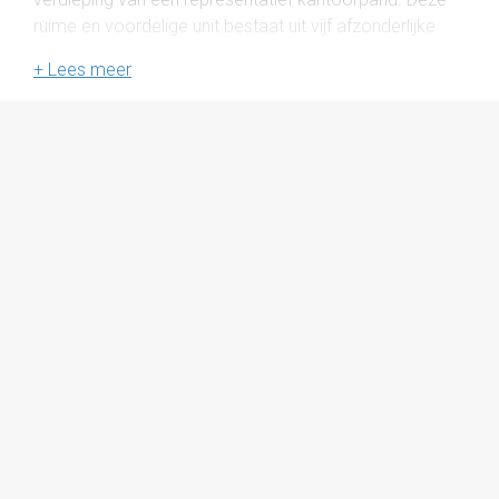
ruime en voordelige unit bestaat uit vijf afzonderlijke
kantoorruimtes, elk voorzien van een eigen airco-
installatie, wat zorgt voor een comfortabel en
aangenaam werkklimaat. Dankzij de rustige omgeving
is dit een ideale plek voor ondernemers en bedrijven
die ongestoord willen werken, met toch alle stedelijke
voorzieningen op korte afstand.
Opleveringsniveau
De ruimte zal casco, leeg en ontruimd in de huidige
staat worden opgeleverd, met de volgende
voorzieningen:
- vloerbedekking
- systeemplafond met verlichting
- pantry
- toilet(groep)
- lift
- kabelgoten